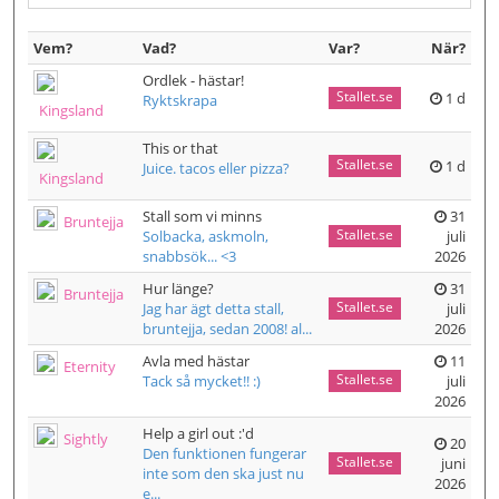
Vem?
Vad?
Var?
När?
Ordlek - hästar!
Stallet.se
1 d
Ryktskrapa
Kingsland
This or that
Stallet.se
1 d
Juice. tacos eller pizza?
Kingsland
Stall som vi minns
31
Bruntejja
Stallet.se
Solbacka, askmoln,
juli
snabbsök... <3
2026
Hur länge?
31
Bruntejja
Stallet.se
Jag har ägt detta stall,
juli
bruntejja, sedan 2008! al...
2026
Avla med hästar
11
Eternity
Stallet.se
Tack så mycket!! :)
juli
2026
Help a girl out :'d
Sightly
20
Den funktionen fungerar
Stallet.se
juni
inte som den ska just nu
2026
e...