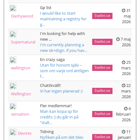
Gp list
31
I would like to start
Stallet.se
Dashywood
maj
maintaining a registry for
2026
g...
I'm looking for help with
new ...
7 maj
Stallet.se
Supernatural
I'm currently planning a
2026
new sb+dsgn. if you hav...
En crazy saga
25
Utan för honom själv –
Stallet.se
wellington
mars
som om varje ord äntligen
2026
f...
Chattkväll!!
22
Stallet.se
Vi har ingen planerad :)
mars
Wellington
2026
Fler medlemmar!
4
Man kan köpa sp för
Stallet.se
sensation
februari
credits :) du går in på
2026
"stall...
Tidning
11
Devires
Stallet.se
Nyfiken på om det blev
januari