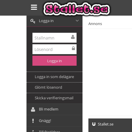
Logga in
Annons
Logga in som delägare
Glömt lösenord
Skicka verifieringsmail
Bli medlem
Gnägg!
Stallet.se