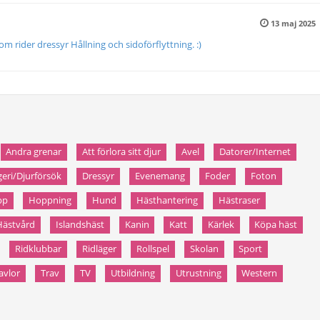
13 maj 2025
som rider dressyr Hållning och sidoförflyttning. :)
Andra grenar
Att förlora sitt djur
Avel
Datorer/Internet
geri/Djurförsök
Dressyr
Evenemang
Foder
Foton
pp
Hoppning
Hund
Hästhantering
Hästraser
Hästvård
Islandshäst
Kanin
Katt
Kärlek
Köpa häst
Ridklubbar
Ridläger
Rollspel
Skolan
Sport
avlor
Trav
TV
Utbildning
Utrustning
Western