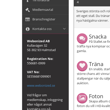
Till föräldrar
4
Medlemsavtal
Sveriges största och r
ett eget stall. Du trän
Branschregister
nya hästgalna vänner.
Kontakta oss
Snacka
Webonized AB
På Stallet.se f
Kullavägen 32
träffa nya kompisar o
SE-302 93 Halmstad
gamla.
Registration No:
Träna
556681-0999
En snabb, star
VAT No:
större chans att vinna 
SE556681099901
stallpengar när du sälj
auktion.
www.webonized.se
Foton
Vid frågor om
medlemskap, inloggning
Skapa album 
eller något annat
foton du vill i HD-kvalit
kontakta oss på