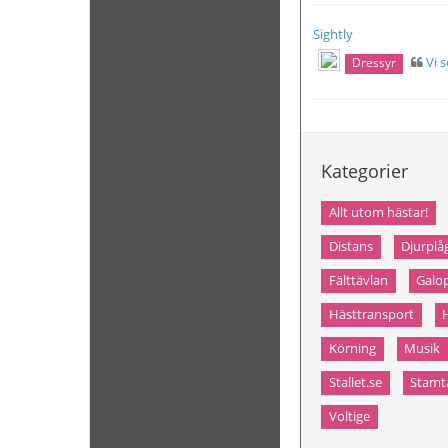
Sightly
Vi 
Dressyr
Kategorier
Allt utom hästar!
Distans
Djurplå
Fälttävlan
Galo
Hästtransport
Körning
Musik
Stallet.se
Stamt
Voltige