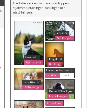
Här listas veckans vinnare i stalltoppen,
stjärnstatustävlingen, rankingen och
om
utställningen.
equiline
Stalltoppen
broaholm
kingsland
Stjärnstatus
Ranking
r
Elusive Enchantment
Grand Prix
Schottische
Utställningen
Behind Blue Eyes
Utställningen
Amarezzo
Grand Prix