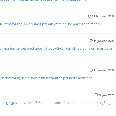
21 februari 2026
Event förslag! Ikke sikkert jeg kan være online præcis der, men s...
11 januari 2026
p - hur funkar det med uppskattade värd... Hur blir värdena om man avlar
11 januari 2026
ysselsättning Deltid som lastbilschaufför, personlig assistent, ...
27 juni 2025
m eg i gp. vad tycker ni? Vad är det som söks när det kommer till eg? jag