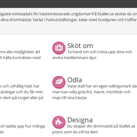
oligaste mötesplats för hästintresserade ungdomar! På Stallet.se sköter du 
ar dina drömhästar, tävlar i hästutställningar, kelar med husdjuren och träffar
Sköt om
inns alla möjligheter att
Ta hand om och träna upp dina och
ch hålla kontakten med
andra medlemmars djur.
Odla
k och uthållig häst har
Varje stall har sin egen odlingsmark dä
tävlingar och du får mer
man kan odla gräs/hö, havre, morötter och
er dem på torget eller på
majs till sina hästar.
Designa
och ladda upp hur många
Du skapar din drömvärld på Stallet.se
et.
precis som du vill ha den!