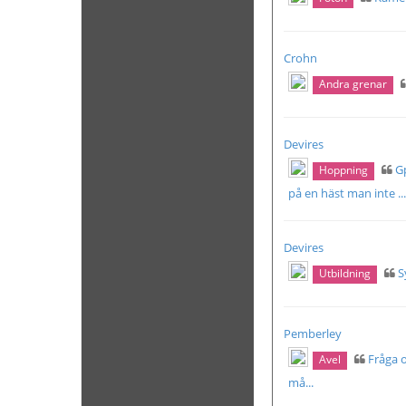
Crohn
Andra grenar
Devires
G
Hoppning
på en häst man inte ...
Devires
S
Utbildning
Pemberley
Fråga o
Avel
må...