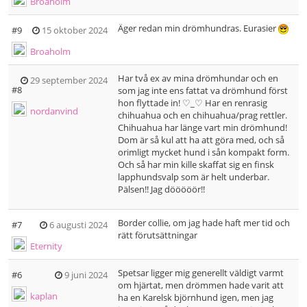
Broaholm
Äger redan min drömhundras. Eurasier
#9
15 oktober 2024
Broaholm
Har två ex av mina drömhundar och en
29 september 2024
#8
som jag inte ens fattat va drömhund först
hon flyttade in! ♡_♡ Har en renrasig
nordanvind
chihuahua och en chihuahua/prag rettler.
Chihuahua har länge vart min drömhund!
Dom är så kul att ha att göra med, och så
orimligt mycket hund i sån kompakt form.
Och så har min kille skaffat sig en finsk
lapphundsvalp som är helt underbar.
Pälsen!! Jag dööööör!!
Border collie, om jag hade haft mer tid och
#7
6 augusti 2024
rätt förutsättningar
Eternity
Spetsar ligger mig generellt väldigt varmt
#6
9 juni 2024
om hjärtat, men drömmen hade varit att
kaplan
ha en Karelsk björnhund igen, men jag