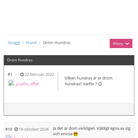
Gnägg!
Hund
Dröm Hundras
Meny
Dröm Hundras
#1
22 februari 2022
Vilken hundras är er dröm
josefin_effet
hundras? Varför ? 😊
Ja det är dom verkligen. Väldigt egna av sig
#10
16 oktober 2024
och envisa