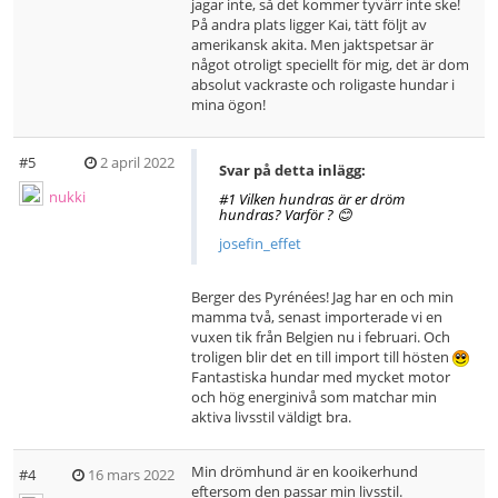
jagar inte, så det kommer tyvärr inte ske!
På andra plats ligger Kai, tätt följt av
amerikansk akita. Men jaktspetsar är
något otroligt speciellt för mig, det är dom
absolut vackraste och roligaste hundar i
mina ögon!
#5
2 april 2022
Svar på detta inlägg:
nukki
#1 Vilken hundras är er dröm
hundras? Varför ? 😊
josefin_effet
Berger des Pyrénées! Jag har en och min
mamma två, senast importerade vi en
vuxen tik från Belgien nu i februari. Och
troligen blir det en till import till hösten
Fantastiska hundar med mycket motor
och hög energinivå som matchar min
aktiva livsstil väldigt bra.
Min drömhund är en kooikerhund
#4
16 mars 2022
eftersom den passar min livsstil.